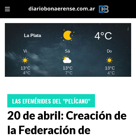
4°C
La Plata
Vi
Sá
Do
13°C
13°C
13°C
4°C
7°C
4°C
LAS EFEMÉRIDES DEL "PELÍCANO"
20 de abril: Creación de
la Federación de