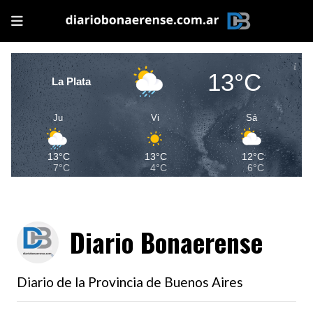
13°C
La Plata
Ju
Vi
Sá
13°C
13°C
12°C
7°C
4°C
6°C
Diario Bonaerense
Diario de la Provincia de Buenos Aires