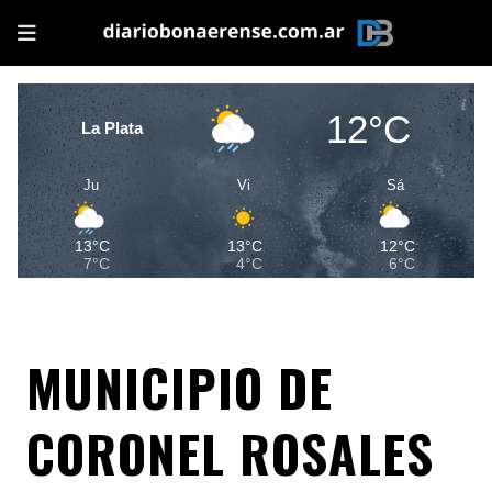
12°C
La Plata
Ju
Vi
Sá
13°C
13°C
12°C
7°C
4°C
6°C
MUNICIPIO DE
CORONEL ROSALES