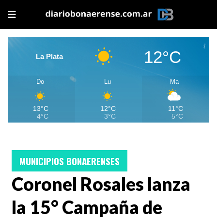
12°C
La Plata
Do
Lu
Ma
13°C
12°C
11°C
4°C
3°C
5°C
MUNICIPIOS BONAERENSES
Coronel Rosales lanza
la 15° Campaña de