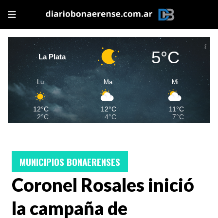
5°C
La Plata
Lu
Ma
Mi
12°C
12°C
11°C
2°C
4°C
7°C
MUNICIPIOS BONAERENSES
Coronel Rosales inició
la campaña de