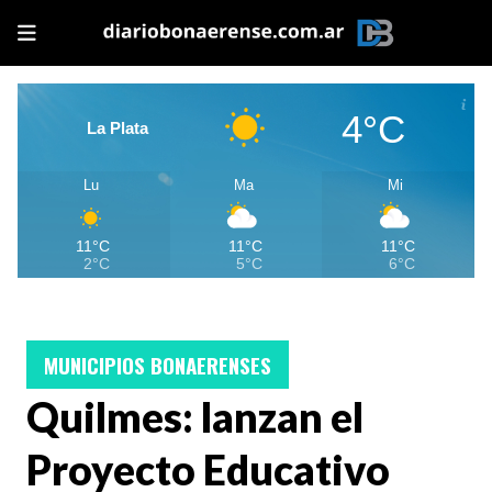
4°C
La Plata
Lu
Ma
Mi
11°C
11°C
11°C
2°C
5°C
6°C
MUNICIPIOS BONAERENSES
Quilmes: lanzan el
Proyecto Educativo