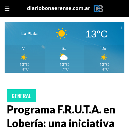
13°C
La Plata
Vi
Sá
Do
13°C
13°C
13°C
4°C
7°C
4°C
GENERAL
Programa F.R.U.T.A. en
Lobería: una iniciativa