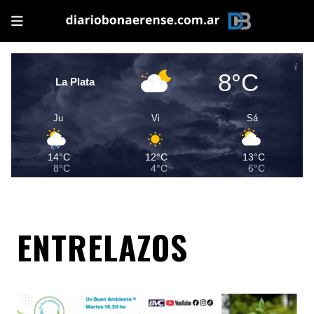
8°C
La Plata
Ju
Vi
Sá
14°C
12°C
13°C
8°C
4°C
6°C
ENTRELAZOS