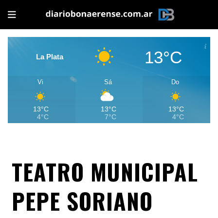
13°C
La Plata
Vi
Sá
Do
13°C
13°C
13°C
4°C
7°C
4°C
TEATRO MUNICIPAL
PEPE SORIANO