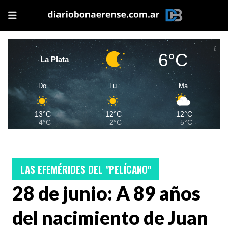
6°C
La Plata
Do
Lu
Ma
13°C
12°C
12°C
4°C
2°C
5°C
LAS EFEMÉRIDES DEL "PELÍCANO"
28 de junio: A 89 años
del nacimiento de Juan