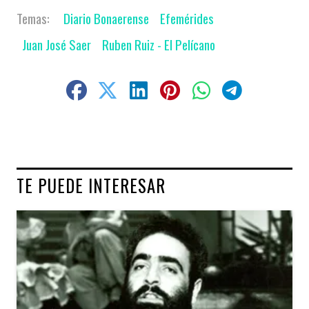
Diario Bonaerense
Efemérides
Juan José Saer
Ruben Ruiz - El Pelícano
TE PUEDE INTERESAR