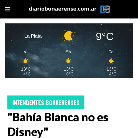
9°C
La Plata
Vi
Sá
Do
13°C
13°C
13°C
4°C
6°C
4°C
INTENDENTES BONAERENSES
"Bahía Blanca no es
Disney"