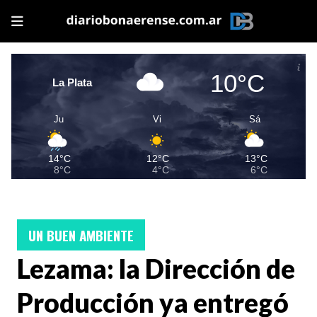
10°C
La Plata
Ju
Vi
Sá
14°C
12°C
13°C
8°C
4°C
6°C
UN BUEN AMBIENTE
Lezama: la Dirección de
Producción ya entregó