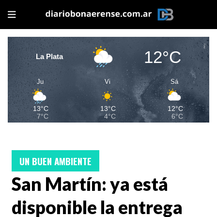
12°C
La Plata
Ju
Vi
Sá
13°C
13°C
12°C
7°C
4°C
6°C
UN BUEN AMBIENTE
San Martín: ya está
disponible la entrega