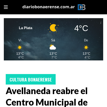
4°C
La Plata
Vi
Sá
Do
13°C
13°C
13°C
4°C
7°C
4°C
CULTURA BONAERENSE
Avellaneda reabre el
Centro Municipal de