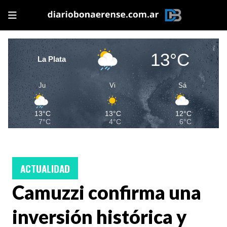
13°C
La Plata
Ju
Vi
Sá
13°C
13°C
12°C
7°C
4°C
6°C
ACTUALIDAD
Camuzzi confirma una
inversión histórica y