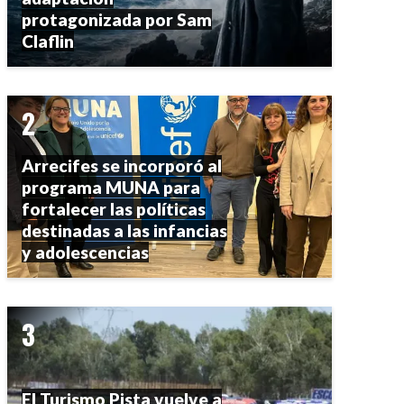
protagonizada por Sam
Claflin
Arrecifes se incorporó al
programa MUNA para
fortalecer las políticas
destinadas a las infancias
y adolescencias
El Turismo Pista vuelve a