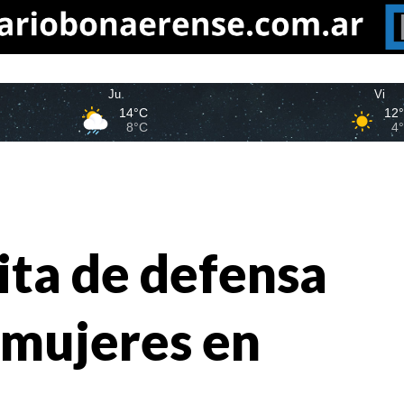
Ju
Vi
14°C
12
8°C
4
ita de defensa
 mujeres en