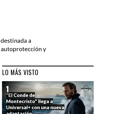
 destinada a
e autoprotección y
LO MÁS VISTO
"El Conde de
Montecristo" llega a
Universal+ con una nueva
adaptación