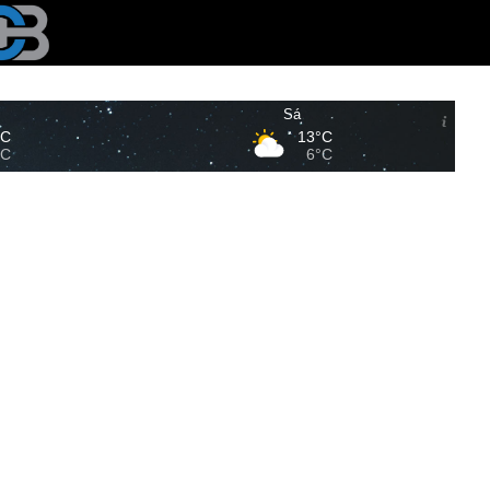
Sá
°C
13°C
°C
6°C