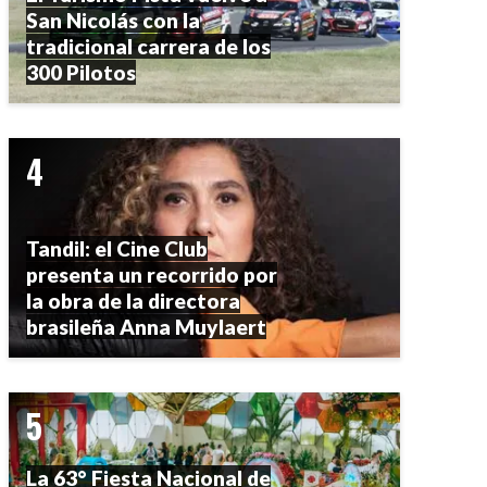
San Nicolás con la
tradicional carrera de los
300 Pilotos
Tandil: el Cine Club
presenta un recorrido por
la obra de la directora
brasileña Anna Muylaert
La 63° Fiesta Nacional de