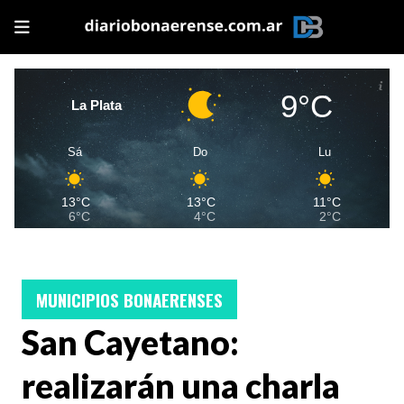
9°C
La Plata
Sá
Do
Lu
13°C
13°C
11°C
6°C
4°C
2°C
MUNICIPIOS BONAERENSES
San Cayetano:
realizarán una charla