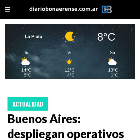
8°C
La Plata
Ju
Vi
Sá
14°C
12°C
13°C
8°C
4°C
6°C
ACTUALIDAD
Buenos Aires:
despliegan operativos