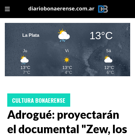
13°C
La Plata
Ju
Vi
Sá
13°C
13°C
12°C
7°C
4°C
6°C
CULTURA BONAERENSE
Adrogué: proyectarán
el documental "Zew, los