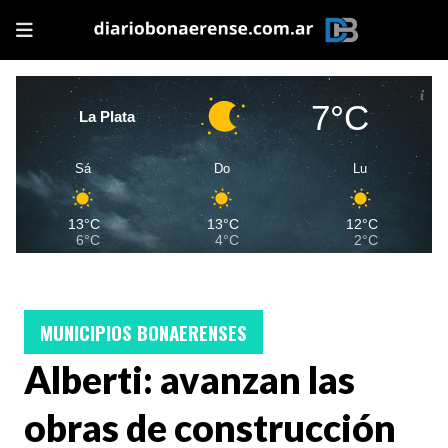
7°C
La Plata
Sá
Do
Lu
13°C
13°C
12°C
6°C
4°C
2°C
MUNICIPIOS BONAERENSES
Alberti: avanzan las
obras de construcción