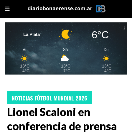
6°C
La Plata
Vi
Sá
Do
13°C
13°C
13°C
4°C
7°C
4°C
NOTICIAS FÚTBOL MUNDIAL 2026
Lionel Scaloni en
conferencia de prensa