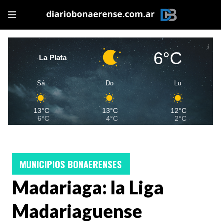
6°C
La Plata
Sá
Do
Lu
13°C
13°C
12°C
6°C
4°C
2°C
MUNICIPIOS BONAERENSES
Madariaga: la Liga
Madariaguense