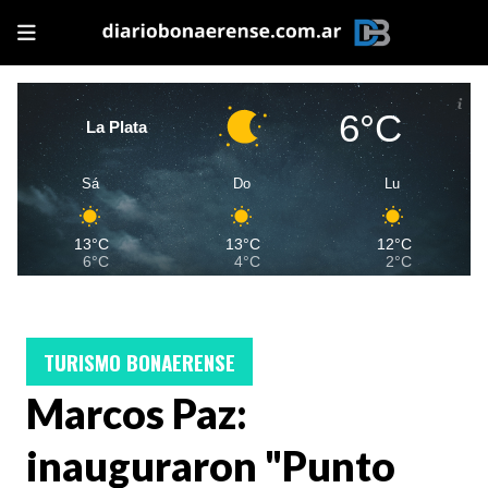
6°C
La Plata
Sá
Do
Lu
13°C
13°C
12°C
6°C
4°C
2°C
TURISMO BONAERENSE
Marcos Paz:
inauguraron "Punto