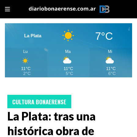
7°C
La Plata
Lu
Ma
Mi
11°C
11°C
11°C
2°C
5°C
6°C
CULTURA BONAERENSE
La Plata: tras una
histórica obra de