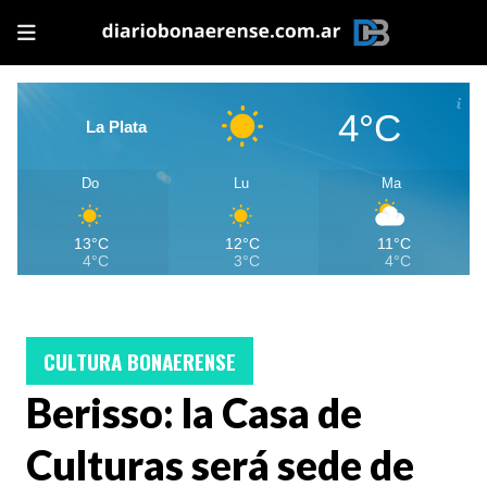
4°C
La Plata
Do
Lu
Ma
13°C
12°C
11°C
4°C
3°C
4°C
CULTURA BONAERENSE
Berisso: la Casa de
Culturas será sede de