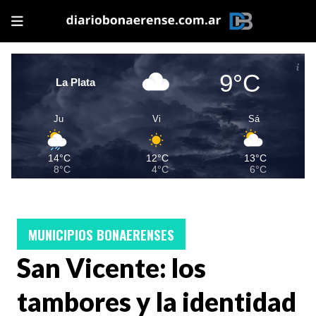
9°C
La Plata
Ju
Vi
Sá
14°C
12°C
13°C
8°C
4°C
6°C
MUNICIPIOS BONAERENSES
San Vicente: los
tambores y la identidad