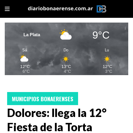
9°C
La Plata
Sá
Do
Lu
12°C
13°C
12°C
6°C
4°C
3°C
MUNICIPIOS BONAERENSES
Dolores: llega la 12°
Fiesta de la Torta