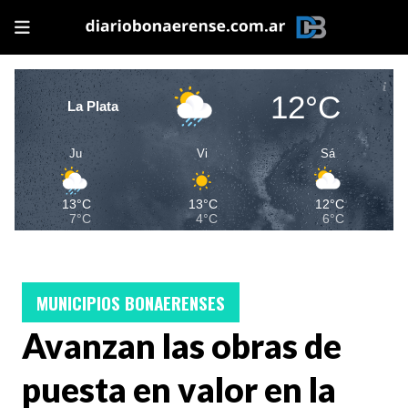
12°C
La Plata
Ju
Vi
Sá
13°C
13°C
12°C
7°C
4°C
6°C
MUNICIPIOS BONAERENSES
Avanzan las obras de
puesta en valor en la