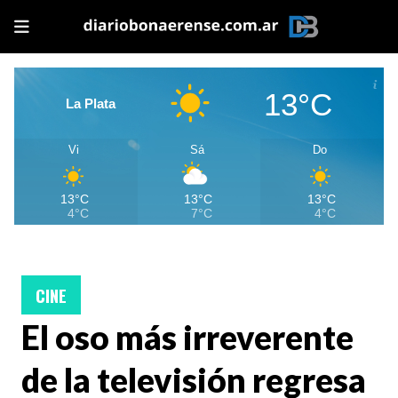
13°C
La Plata
Vi
Sá
Do
13°C
13°C
13°C
4°C
7°C
4°C
CINE
El oso más irreverente
de la televisión regresa