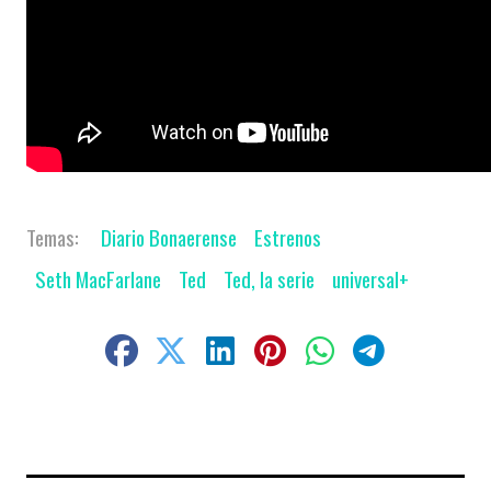
Diario Bonaerense
Estrenos
Seth MacFarlane
Ted
Ted, la serie
universal+