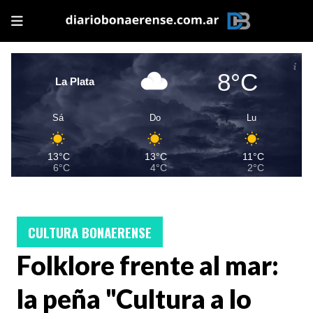
8°C
La Plata
Sá
Do
Lu
13°C
13°C
11°C
6°C
4°C
2°C
CULTURA BONAERENSE
Folklore frente al mar:
la peña "Cultura a lo