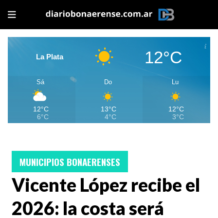
12°C
La Plata
Sá
Do
Lu
12°C
13°C
12°C
6°C
4°C
3°C
MUNICIPIOS BONAERENSES
Vicente López recibe el
2026: la costa será