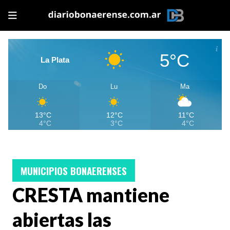
5°C
La Plata
Do
Lu
Ma
13°C
12°C
11°C
4°C
3°C
4°C
MUNICIPIOS BONAERENSES
CRESTA mantiene
abiertas las