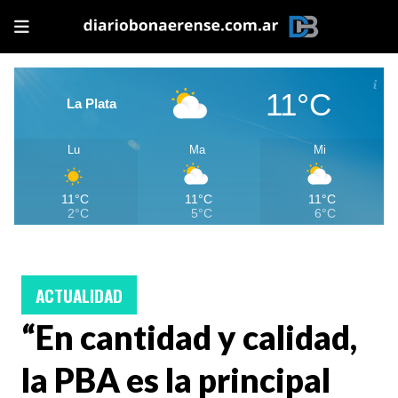
11°C
La Plata
Lu
Ma
Mi
11°C
11°C
11°C
2°C
5°C
6°C
ACTUALIDAD
“En cantidad y calidad,
la PBA es la principal