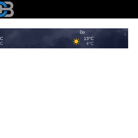
Do
°C
13°C
°C
4°C