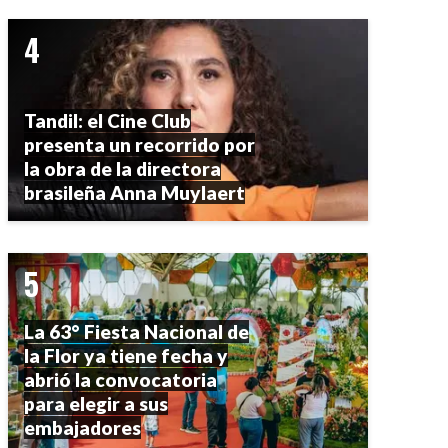
Tandil: el Cine Club
presenta un recorrido por
la obra de la directora
brasileña Anna Muylaert
La 63° Fiesta Nacional de
la Flor ya tiene fecha y
abrió la convocatoria
para elegir a sus
embajadores