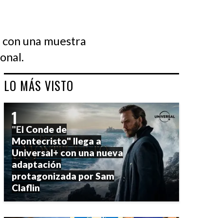
io con una muestra
onal.
LO MÁS VISTO
"El Conde de
Montecristo" llega a
Universal+ con una nueva
adaptación
protagonizada por Sam
Claflin