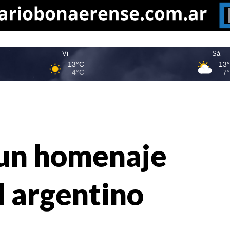
Vi
Sá
13°C
13
4°C
7
: un homenaje
l argentino