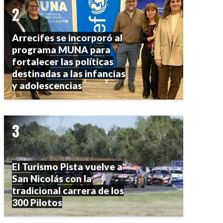
Arrecifes se incorporó al
programa MUNA para
fortalecer las políticas
destinadas a las infancias
y adolescencias
El Turismo Pista vuelve a
San Nicolás con la
tradicional carrera de los
300 Pilotos