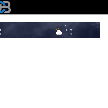
Sá
°C
13°C
°C
6°C