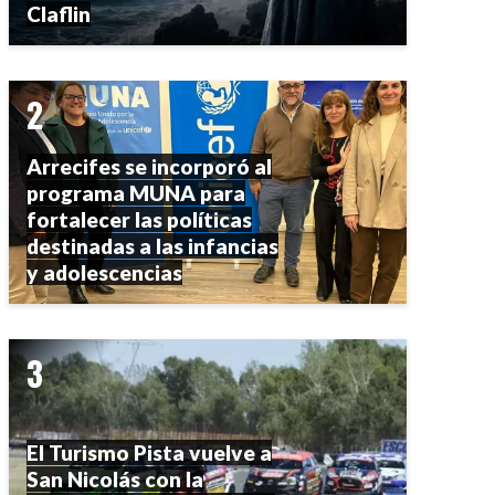
Claflin
Arrecifes se incorporó al
programa MUNA para
fortalecer las políticas
destinadas a las infancias
y adolescencias
El Turismo Pista vuelve a
San Nicolás con la