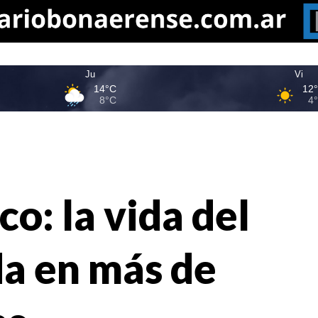
Ju
Vi
14°C
12
8°C
4
co: la vida del
da en más de