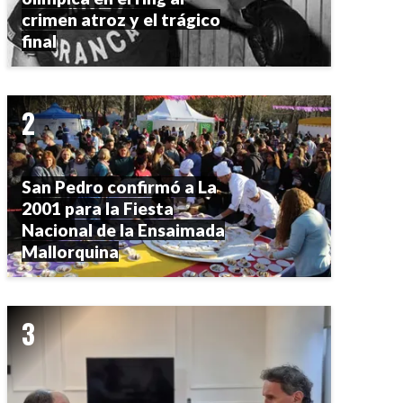
crimen atroz y el trágico
final
San Pedro confirmó a La
2001 para la Fiesta
Nacional de la Ensaimada
Mallorquina