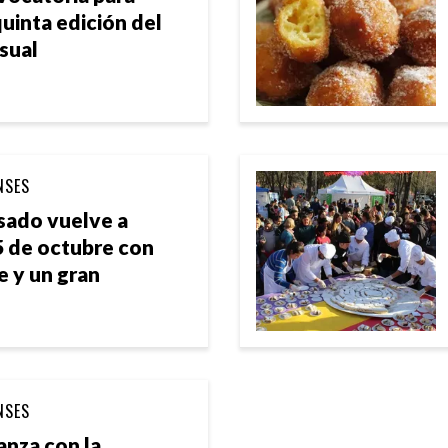
quinta edición del
sual
NSES
Asado vuelve a
5 de octubre con
e y un gran
NSES
anza con la