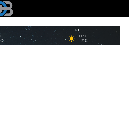
Lu
°C
11°C
°C
2°C