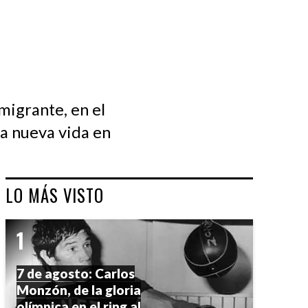
migrante, en el
a nueva vida en
LO MÁS VISTO
7 de agosto: Carlos
Monzón, de la gloria
olímpica en el ring al