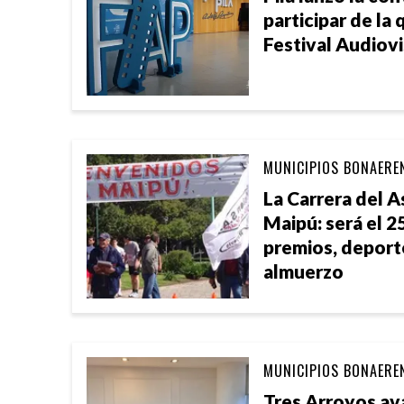
participar de la 
Festival Audiovi
MUNICIPIOS BONAERE
La Carrera del 
Maipú: será el 2
premios, deport
almuerzo
MUNICIPIOS BONAERE
Tres Arroyos av