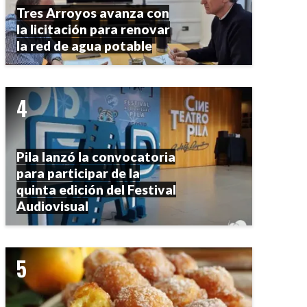
Tres Arroyos avanza con
la licitación para renovar
la red de agua potable
Pila lanzó la convocatoria
para participar de la
quinta edición del Festival
Audiovisual