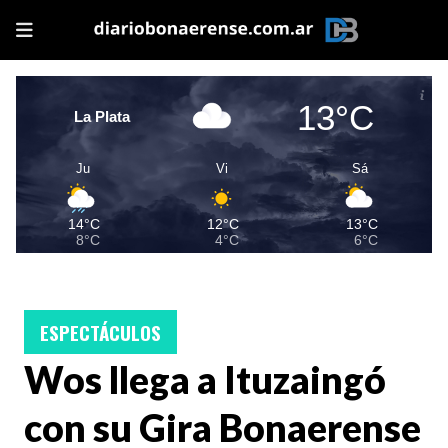
13°C
La Plata
Ju
Vi
Sá
14°C
12°C
13°C
8°C
4°C
6°C
ESPECTÁCULOS
Wos llega a Ituzaingó
con su Gira Bonaerense